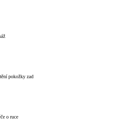
sáž
tění pokožky zad
če o ruce