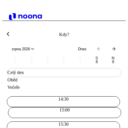
Kdy?
srpna 2026
Dnes
P
Ú
S
Č
P
S
N
3
4
5
6
7
8
9
Celý den
Oběd
Večeře
14:30
15:00
15:30