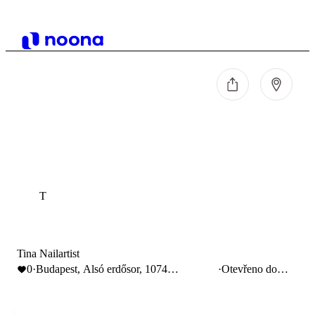
T
Tina Nailartist
0
·
Budapest, Alsó erdősor, 1074
·
Otevřeno do
Magyarország
19:00