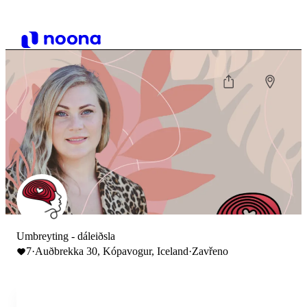
Umbreyting - dáleiðsla
7
·
Auðbrekka 30, Kópavogur, Iceland
·
Zavřeno