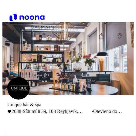
Unique hár & spa
2638
·
Síðumúli 39, 108 Reykjavík,
·
Otevřeno do
Iceland
16:00