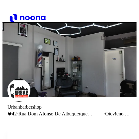
Urbanbarbershop
42
·
Rua Dom Afonso De Albuquerque
·
Otevřeno do
2a,Santo André, Portugal
13:00