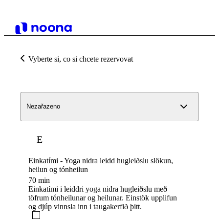
Vyberte si, co si chcete rezervovat
Nezařazeno
E
Einkatími - Yoga nidra leidd hugleiðslu slökun,
heilun og tónheilun
70 min
Einkatími i leiddri yoga nidra hugleiðslu með
töfrum tónheilunar og heilunar. Einstök upplifun
og djúp vinnsla inn i taugakerfið þitt.