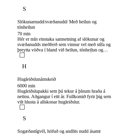
S
Slökunarnudd/svæðanudd/ Með heilun og
tónheilun
70 min
Hér er mín einstaka samsetning af slökunar og
svæðanudds meðferð sem vinnur vel með stífa og
þreytta vöðva í bland við heilun, tónheilun og
áhrifaríka slökun inn í taugakefið þitt. Ég tek vel á
móti þér i notalegu og hlýlegu umhverfi.
H
Hugleiðslunámskeið
6000 min
Hugleiðslupakki sem þú tekur á þínum hraða á
netinu. Aðgangur í eitt ár. Fullkomið fyrir þig sem
vilt hlusta á allskonar hugleiðslur.
S
Sogæðastígvél, höfuð og andlits nudd ásamt