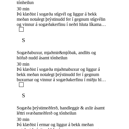
tónheilun
30 min
Þú klæðist í sogæða stígvél og liggur á bekk
meðan notalegt þrýstinudd fer í gegnum stígvélin
og vinnur á sogæðakerfinu í neðri hluta líkamans.
Einstaklega slakandi meðferð fyrir vöðva sem
vinnur einnig á bólgum, stífleika og er hjálplegt
S
við fótapirring. Hjálpar áferðinni á húð á þessum
svæðum. Gott eftir æfingar og átök fyrir
endurheimt. Í tímanum er ég með heilun,
Sogæðabuxur, mjaðmir&mjóbak, andlits og
tónheilun og andlits/höfuð nudd á meðan tækið
höfuð nudd ásamt tónheilun
vinnur og þú sekkur inn í djúpa slökun.
30 min
Þú klæðist í sogæða mjaðmabuxur og liggur á
bekk meðan notalegt þrýstinudd fer í gegnum
buxurnar og vinnur á sogæðakerfinu í miðju hluta
líkamans. Einstaklega slakandi meðferð fyrir
vöðva og vinnur einnig á bólgum og stífleika.
S
Hjálpar áferðinni á húð á þessum svæðum. Gott
eftir æfingar og átök fyrir endurheimt. Í tímanum
er ég með heilun, tónheilun og andlits/höfuð nudd
Sogæða þrýstimeðferð, handleggir & axlir ásamt
á meðan tækið vinnur og þú sekkur inn í djúpa
léttri svæðameðferð og tónheilun
slökun.
30 min
Þú klæðist í ermar og liggur á bekk meðan