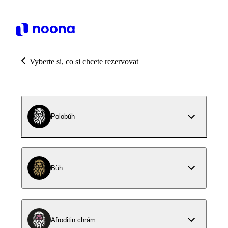
Vyberte si, co si chcete rezervovat
Polobůh
Bůh
Afroditin chrám