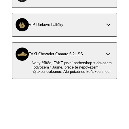
VIP Dárkové balíčky
TAXI Chevrolet Camaro 6,2L SS
No ty číííčo, FAKT první barbershop s dovozem
i odvozem? Jasně, přece tě nepovezem
nějakou kraksnou. Ale pořádnou koňskou silou!