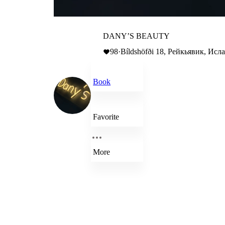
DANY’S BEAUTY
98
·
Bíldshöfði 18, Рейкьявик, Исл
Book
Favorite
More