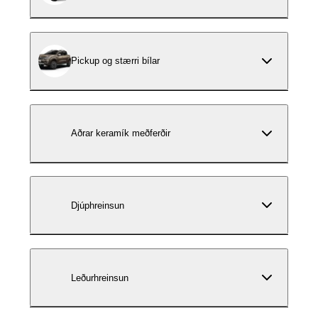
Pickup og stærri bílar
Aðrar keramík meðferðir
Djúphreinsun
Leðurhreinsun