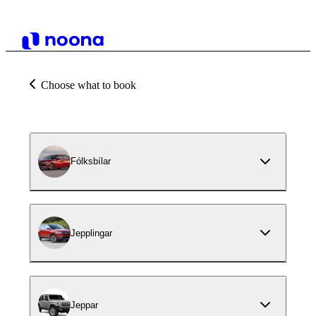
Choose what to book
Fólksbílar
Jepplingar
Jeppar