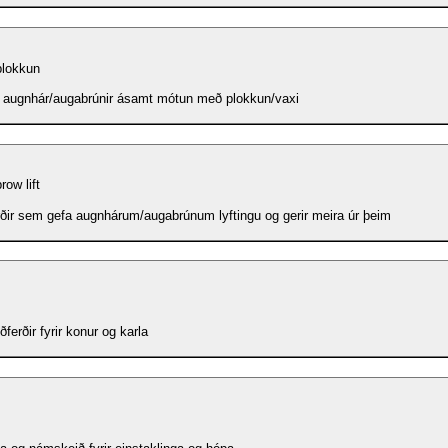
plokkun
á augnhár/augabrúnir ásamt mótun með plokkun/vaxi
row lift
ðir sem gefa augnhárum/augabrúnum lyftingu og gerir meira úr þeim
erðir fyrir konur og karla