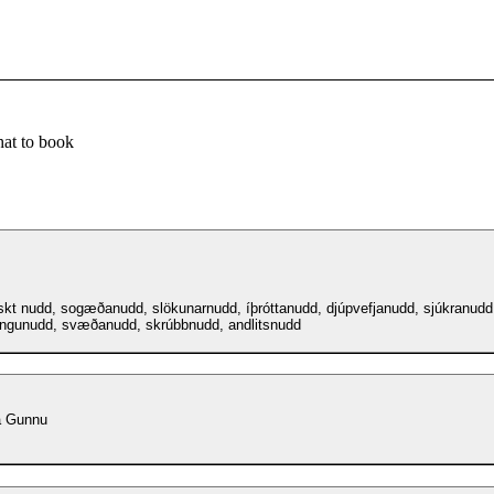
at to book
skt nudd, sogæðanudd, slökunarnudd, íþróttanudd, djúpvefjanudd, sjúkranudd
gunudd, svæðanudd, skrúbbnudd, andlitsnudd
á Gunnu