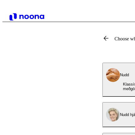
Choose wh
Nudd
Klassí
meðgön
Nudd hj