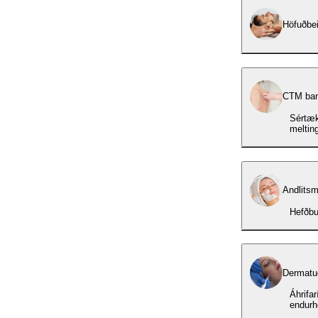
Höfuðbei
CTM ban
Sértæk
meltin
Andlitsm
Hefðbu
Dermatu
Áhrifa
endurh