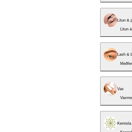
Litun & 
Litun 
Lash & b
Meðfer
Vax
Vaxmeðf
Kennsla