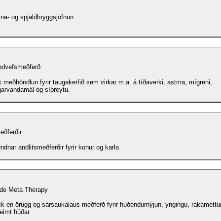
na- og spjaldhryggsjöfnun
dvefsmeðferð
 meðhöndlun fyrir taugakerfið sem virkar m.a. á tíðaverki, astma, mígreni,
garvandamál og síþreytu.
eðferðir
ndnar andlitsmeðferðir fyrir konur og karla
de Meta Therapy
rík en örugg og sársaukalaus meðferð fyrir húðendurnýjun, yngingu, rakamettu
eimt húðar