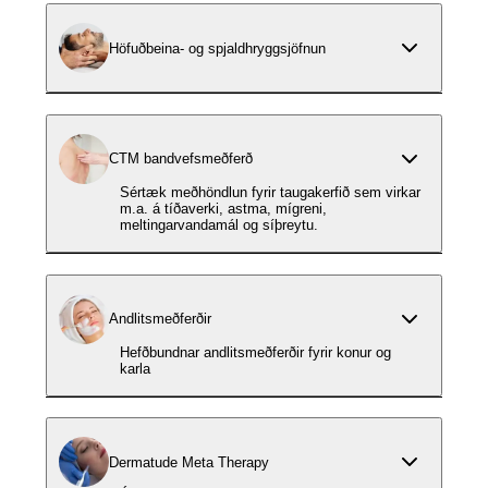
Höfuðbeina- og spjaldhryggsjöfnun
CTM bandvefsmeðferð
Sértæk meðhöndlun fyrir taugakerfið sem virkar
m.a. á tíðaverki, astma, mígreni,
meltingarvandamál og síþreytu.
Andlitsmeðferðir
Hefðbundnar andlitsmeðferðir fyrir konur og
karla
Dermatude Meta Therapy