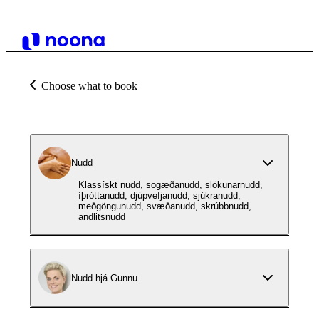
Choose what to book
Nudd
Klassískt nudd, sogæðanudd, slökunarnudd,
íþróttanudd, djúpvefjanudd, sjúkranudd,
meðgöngunudd, svæðanudd, skrúbbnudd,
andlitsnudd
Nudd hjá Gunnu