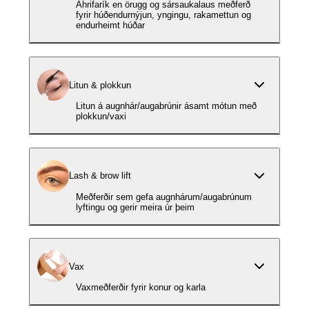
Áhrifarík en örugg og sársaukalaus meðferð
fyrir húðendurnýjun, yngingu, rakamettun og
endurheimt húðar
Litun & plokkun
Litun á augnhár/augabrúnir ásamt mótun með
plokkun/vaxi
Lash & brow lift
Meðferðir sem gefa augnhárum/augabrúnum
lyftingu og gerir meira úr þeim
Vax
Vaxmeðferðir fyrir konur og karla