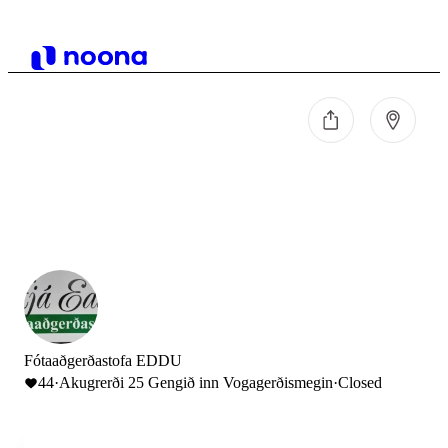
Fótaaðgerðastofa EDDU
44
·
Akugrerði 25 Gengið inn Vogagerðismegin
·
Closed