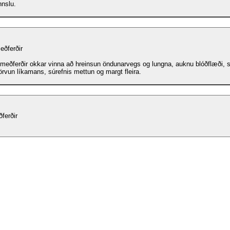
nnslu.
eðferðir
 meðferðir okkar vinna að hreinsun öndunarvegs og lungna, auknu blóðflæði, 
örvun líkamans, súrefnis mettun og margt fleira.
ferðir