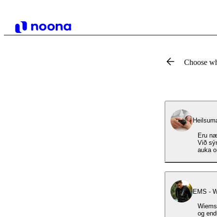
Choose wh
Heilsum
Eru næ
Við sýn
auka o
EMS - W
Wiemsp
og end