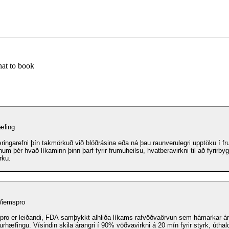
at to book
æling
ringarefni þín takmörkuð við blóðrásina eða ná þau raunverulegri upptöku í fr
um þér hvað líkaminn þinn þarf fyrir frumuheilsu, hvatberavirkni til að fyrirbyg
rku.
iemspro
ro er leiðandi, FDA samþykkt alhliða líkams rafvöðvaörvun sem hámarkar ára
urhæfingu. Vísindin skila árangri í 90% vöðvavirkni á 20 mín fyrir styrk, úthal