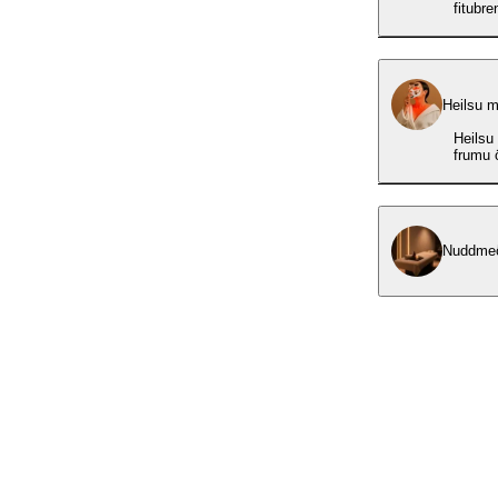
fitubre
Heilsu m
Heilsu
frumu 
Nuddmeð