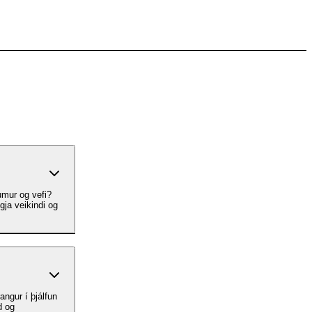
umur og vefi?
gja veikindi og
ngur í þjálfun
d og