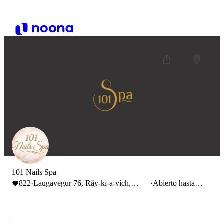
101 Nails Spa
822
·
Laugavegur 76, Rây-ki-a-vích,
·
Abierto hasta
Iceland
21:00