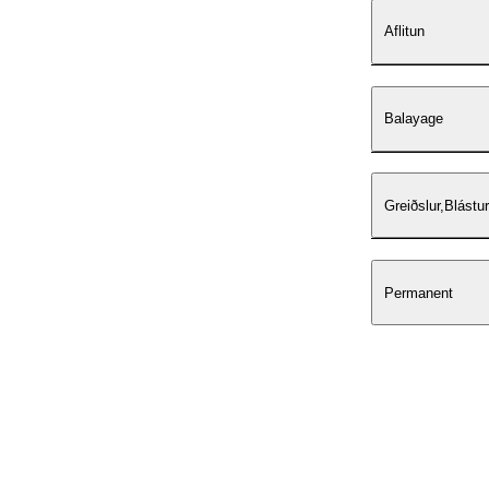
Aflitun
Balayage
Greiðslur,Blástu
Permanent