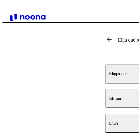
Elija qué r
Klippingar
Strípur
Litun