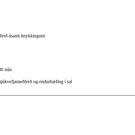
ferð ásamt hnykkingum
30 mín
júkvefjameðferð og endurhæfing í sal