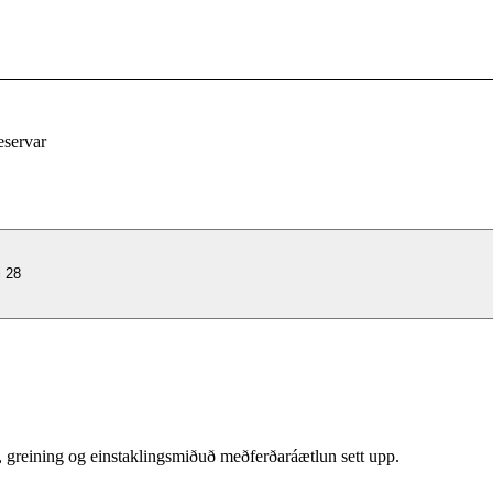
eservar
i 28
, greining og einstaklingsmiðuð meðferðaráætlun sett upp.