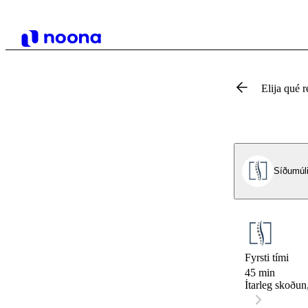
Elija qué r
Síðumúl
Fyrsti tími
45 min
Ítarleg skoðun