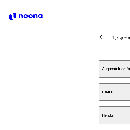
Elija qué r
Augabrúnir og A
Fætur
Hendur