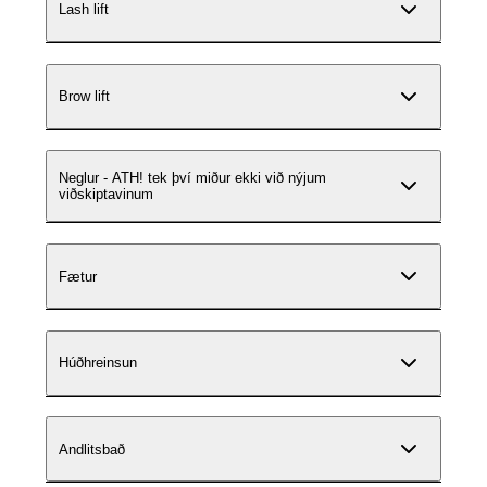
Lash lift
Brow lift
Neglur - ATH! tek því miður ekki við nýjum
viðskiptavinum
Fætur
Húðhreinsun
Andlitsbað