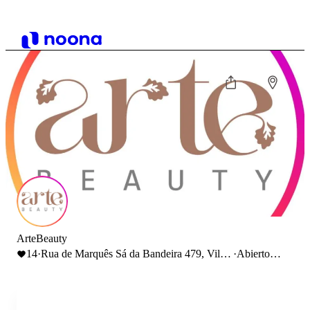
ArteBeauty
14
·
Rua de Marquês Sá da Bandeira 479, Vila
·
Abierto
Nova de Gaia, Portugal
hasta 19:00