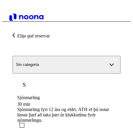
Elija qué reservar
Sin categoría
S
Sjónmæling
30 min
Sjónmæling fyri 12 ára og eldri. ATH ef þú notar
linsur þarf að taka þær úr klukkutíma fyrir
sjónmælingu.