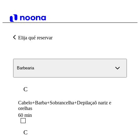
Elija qué reservar
Barbearia
C
Cabelo+Barba+Sobrancelha+Depilaçaõ nariz e
orelhas
60 min
C