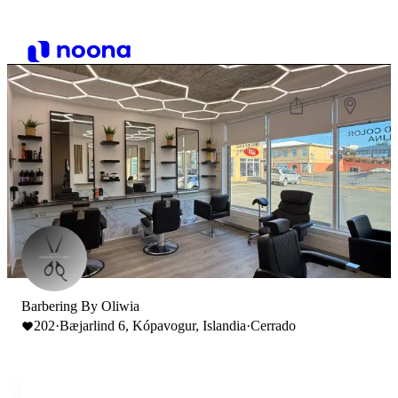
Barbering By Oliwia
202
·
Bæjarlind 6, Kópavogur, Islandia
·
Cerrado