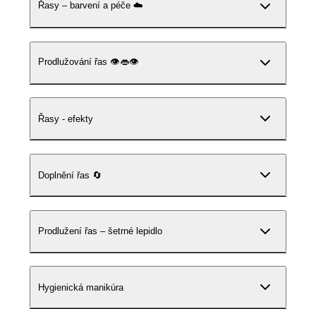
Řasy – barvení a péče ☁️
Prodlužování řas 👁️👄👁️
Řasy - efekty
Doplnění řas 🔄
Prodlužení řas – šetrné lepidlo
Hygienická manikúra