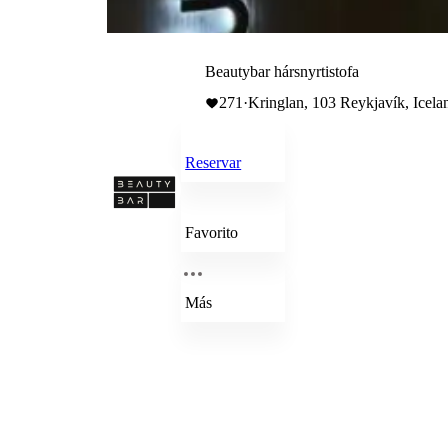
Beautybar hársnyrtistofa
271
·
Kringlan, 103 Reykjavík, Icela
Reservar
Favorito
Más