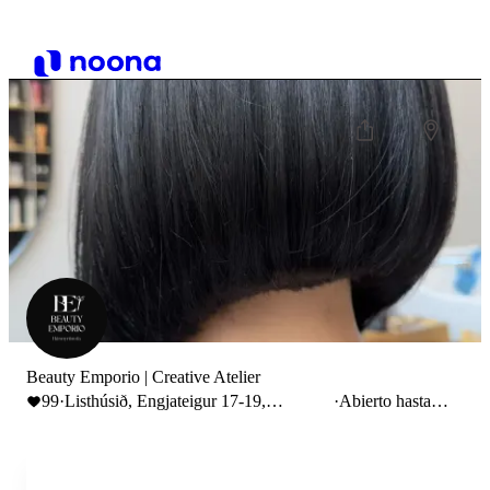
Beauty Emporio | Creative Atelier
99
·
Listhúsið, Engjateigur 17-19,
·
Abierto hasta
Reykjavík, Iceland
5:00 PM