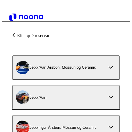
Elija qué reservar
Jeppi/Van Ársbón, Mössun og Ceramic
Jeppi/Van
Jepplingur Ársbón, Mössun og Ceramic