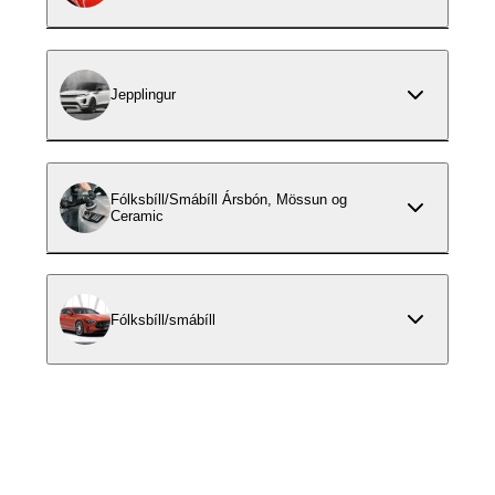
Jepplingur
Fólksbíll/Smábíll Ársbón, Mössun og
Ceramic
Fólksbíll/smábíll