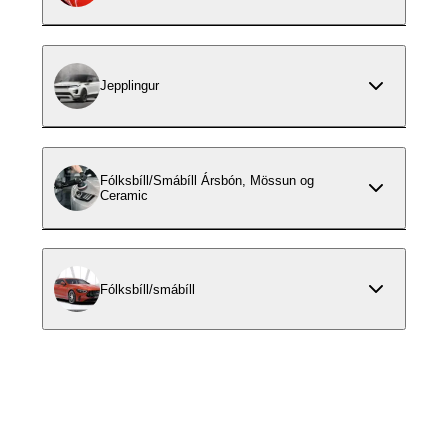
Jepplingur
Fólksbíll/Smábíll Ársbón, Mössun og
Ceramic
Fólksbíll/smábíll