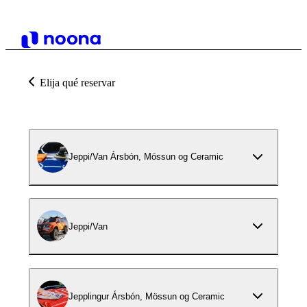
Elija qué reservar
Jeppi/Van Ársbón, Mössun og Ceramic
Jeppi/Van
Jepplingur Ársbón, Mössun og Ceramic