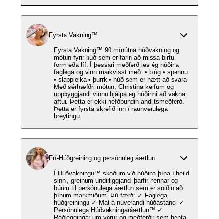
Fyrsta Vakning™️
Fyrsta Vakning™ 90 mínútna húðvakning og
mótun fyrir húð sem er farin að missa birtu,
form eða líf. Í þessari meðferð les ég húðina
faglega og vinn markvisst með: • bjúg • spennu
• slappleika • þurrk • húð sem er hætt að svara
Með sérhæfðri mótun, Christina kerfum og
uppbyggjandi vinnu hjálpa ég húðinni að vakna
aftur. Þetta er ekki hefðbundin andlitsmeðferð.
Þetta er fyrsta skrefið inn í raunverulega
breytingu.
Frí-Húðgreining og persónuleg áætlun
Í Húðvakningu™️ skoðum við húðina þína í heild
sinni, greinum undirliggjandi þarfir hennar og
búum til persónulega áætlun sem er sniðin að
þínum markmiðum. Þú færð: ✓ Faglega
húðgreiningu ✓ Mat á núverandi húðástandi ✓
Persónulega Húðvakningaráætlun™️ ✓
Ráðleggingar um vörur og meðferðir sem henta