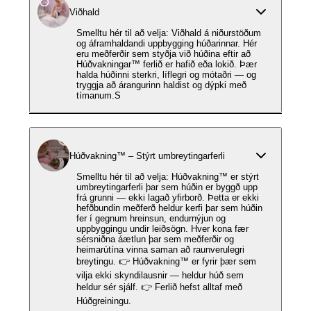
Viðhald
Smelltu hér til að velja: Viðhald á niðurstöðum
og áframhaldandi uppbygging húðarinnar. Hér
eru meðferðir sem styðja við húðina eftir að
Húðvakningar™ ferlið er hafið eða lokið. Þær
halda húðinni sterkri, líflegri og mótaðri — og
tryggja að árangurinn haldist og dýpki með
tímanum.S
Húðvakning™ – Stýrt umbreytingarferli
Smelltu hér til að velja: Húðvakning™ er stýrt
umbreytingarferli þar sem húðin er byggð upp
frá grunni — ekki lagað yfirborð. Þetta er ekki
hefðbundin meðferð heldur kerfi þar sem húðin
fer í gegnum hreinsun, endurnýjun og
uppbyggingu undir leiðsögn. Hver kona fær
sérsniðna áætlun þar sem meðferðir og
heimarútína vinna saman að raunverulegri
breytingu. 👉 Húðvakning™ er fyrir þær sem
vilja ekki skyndilausnir — heldur húð sem
heldur sér sjálf. 👉 Ferlið hefst alltaf með
Húðgreiningu.