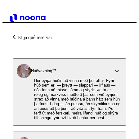
Elija qué reservar
Húðvakning™️
Hér byrjar húðin að vinna með þér aftur. Fyrir
húð sem er: — þreytt — slappari — líflaus —
eða farin að missa ljóma og styrk. Þetta er
róleg og markviss meðferð þar sem við byrjum
strax að vinna með húðina á þann hátt sem hún
þarfnast í dag — án pressu, án skyndilausna og
án þess að þú þurfir að vita allt fyrirfram. Þú
ferð út með ferskari, meira lifandi húð og skýra
tilfinningu fyrir því hvað hentar þér best.