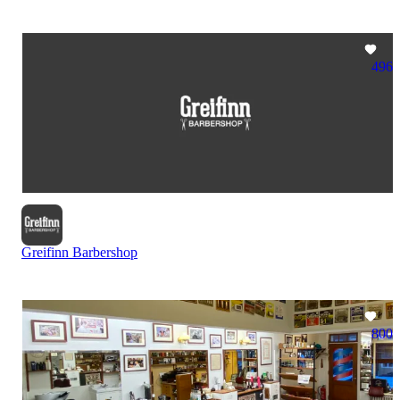
496
Greifinn Barbershop
800