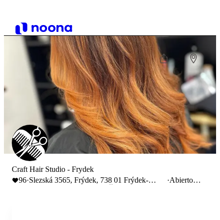
Craft Hair Studio - Frydek
96
·
Slezská 3565, Frýdek, 738 01 Frýdek-
·
Abierto
Místek-Frýdek-Místek 1, Česko
hasta 20:00