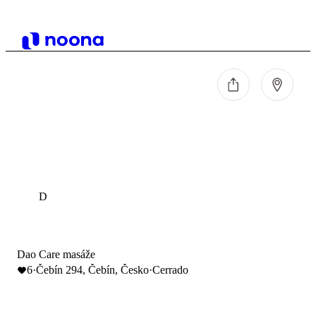
D
Dao Care masáže
6
·
Čebín 294, Čebín, Česko
·
Cerrado