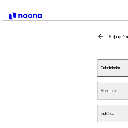
Elija qué r
Cabeleireiro
Manicure
Estética