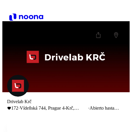
Drivelab Krč
172
·
Vídeňská 744, Prague 4-Krč,
·
Abierto hasta
Czechia
15:00