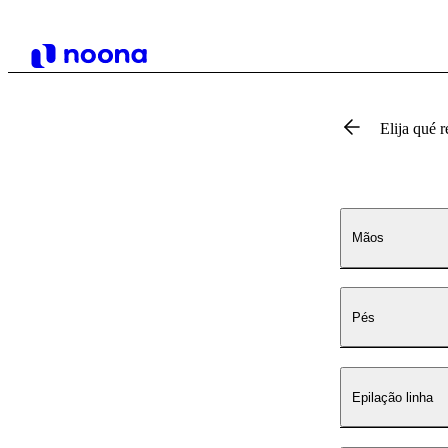
Elija qué r
Mãos
Pés
Epilação linha