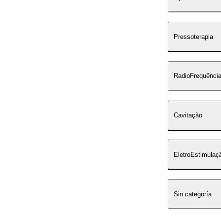
Pressoterapia
RadioFrequênci
Cavitação
EletroEstimulaç
Sin categoría