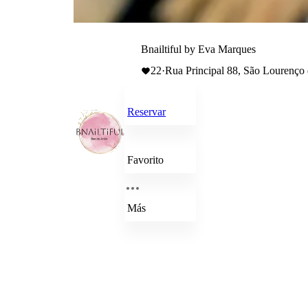
Bnailtiful by Eva Marques
22
·
Rua Principal 88, São Lourenço 
Reservar
Favorito
Más