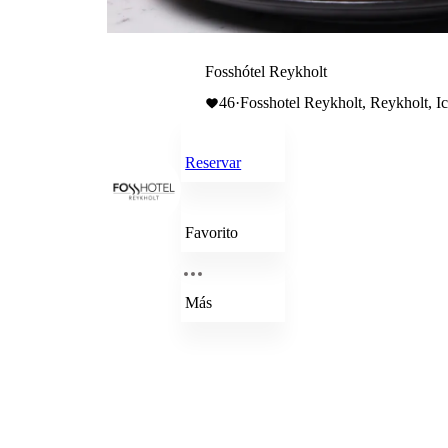
Fosshótel Reykholt
46
·
Fosshotel Reykholt, Reykholt, I
Reservar
Favorito
Más