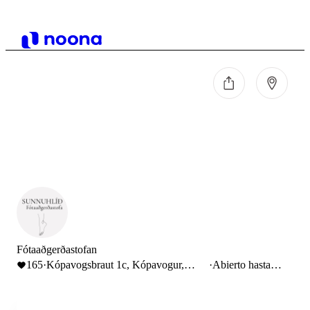
Fótaaðgerðastofan
165
·
Kópavogsbraut 1c, Kópavogur,
·
Abierto hasta
Iceland
16:00