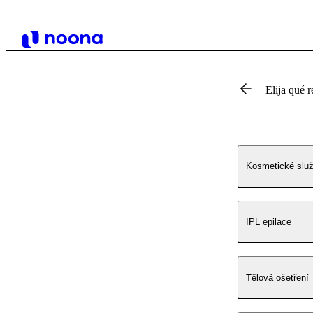
Elija qué r
Kosmetické slu
IPL epilace
Tělová ošetření