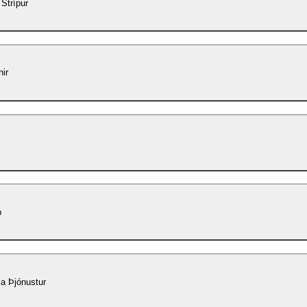
 Strípur
ir
p
a Þjónustur