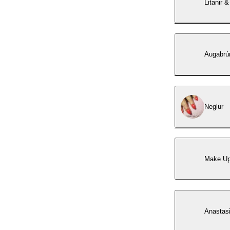
Litanir &
Augabrún
Neglur
Make U
Anastasi