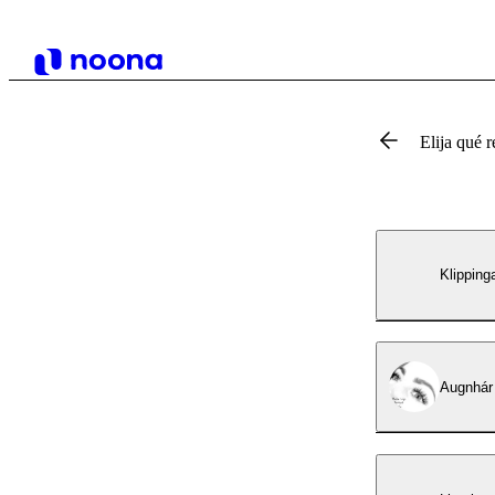
Elija qué r
Klipping
Augnhár