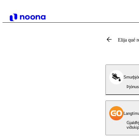
Elija qué r
Smurþjó
Þjónus
Langtímal
Gjaldfr
viðskip