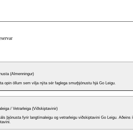
eservar
nusta (Almenningur)
ta opin öllum sem vilja nýta sér faglega smurþjónustu hjá Go Leigu.
eiga / Vetrarleiga (Viðskiptavinir)
jáls þjónusta fyrir langtímaleigu og vetrarleigu viðskiptavini Go Leigu. Aðeins í 
tavini.