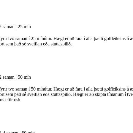
2 saman | 25 mín
yrir tvo saman í 25 mínútur. Hægt er að fara í alla þætti golfleiksins á
rt sem það sé sveiflan eða stuttaspilið.
2 saman | 50 mín
yrir tvo saman í 50 mínútur. Hægt er að fara í alla þætti golfleiksins á
ort sem það sé sveiflan eða stuttaspilið. Hægt er að skipta tímanum í tve
ns eftir ósk.
3-4 saman | 50 mín