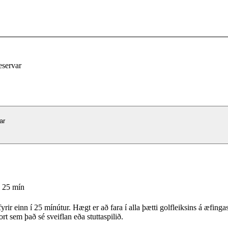
eservar
ar
| 25 mín
yrir einn í 25 mínútur. Hægt er að fara í alla þætti golfleiksins á æfing
rt sem það sé sveiflan eða stuttaspilið.