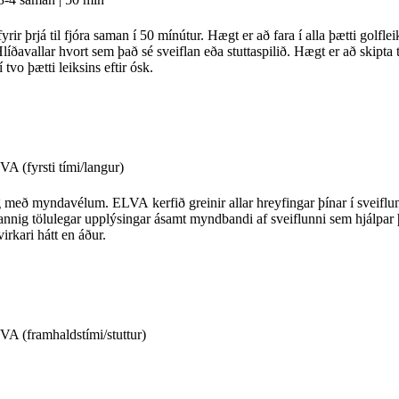
rir þrjá til fjóra saman í 50 mínútur. Hægt er að fara í alla þætti golflei
íðavallar hvort sem það sé sveiflan eða stuttaspilið. Hægt er að skipta
 tvo þætti leiksins eftir ósk.
VA (fyrsti tími/langur)
 með myndavélum. ELVA kerfið greinir allar hreyfingar þínar í sveiflunn
annig tölulegar upplýsingar ásamt myndbandi af sveiflunni sem hjálpar
virkari hátt en áður.
VA (framhaldstími/stuttur)