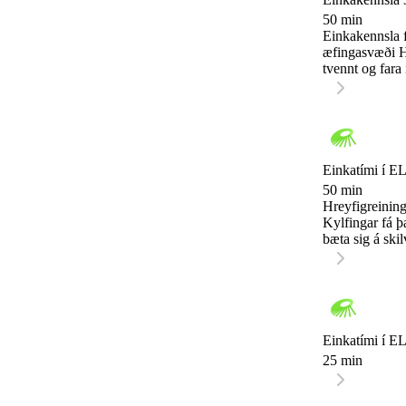
50 min
Einkakennsla fy
æfingasvæði Hl
tvennt og fara í
Einkatími í EL
50 min
Hreyfigreining
Kylfingar fá þ
bæta sig á skil
Einkatími í EL
25 min