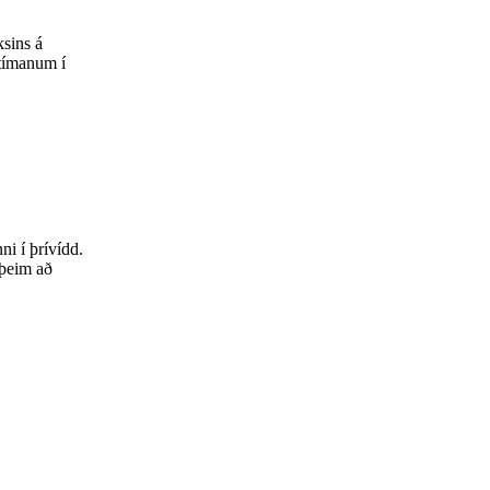
ksins á
 tímanum í
i í þrívídd.
 þeim að