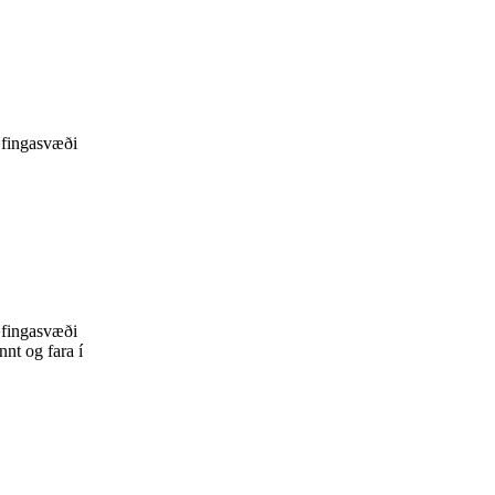
 æfingasvæði
 æfingasvæði
nnt og fara í