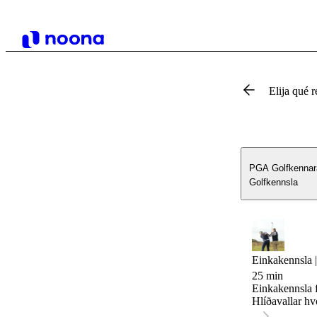
Elija qué r
PGA Golfkennar
Golfkennsla
Einkakennsla 
25 min
Einkakennsla f
Hlíðavallar hvo