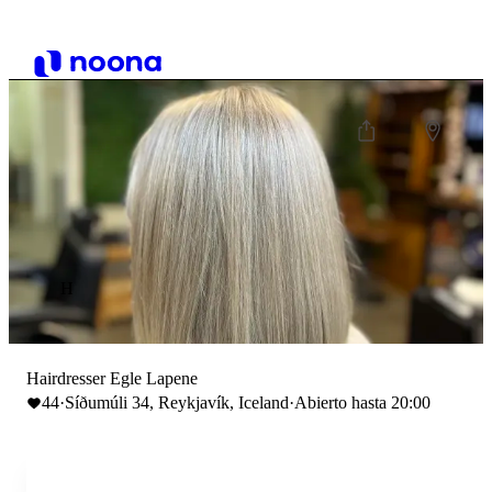
H
Hairdresser Egle Lapene
44
·
Síðumúli 34, Reykjavík, Iceland
·
Abierto hasta 20:00