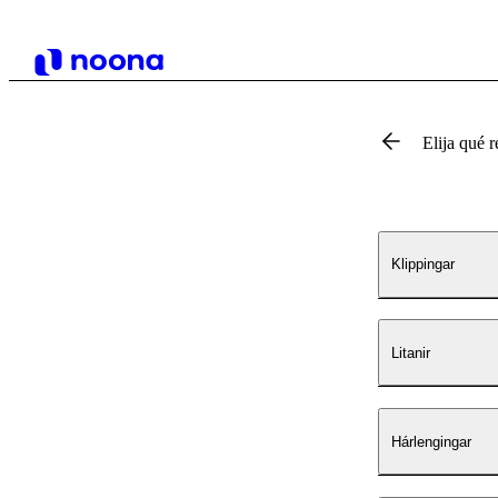
Elija qué r
Klippingar
Litanir
Hárlengingar