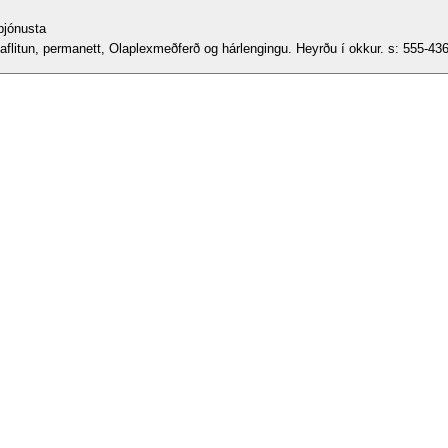
 þjónusta
Ef þú vilt bóka í aflitun, permanett, Olaplexmeðferð og hárlengingu. Heyrðu í okkur. s: 555-43