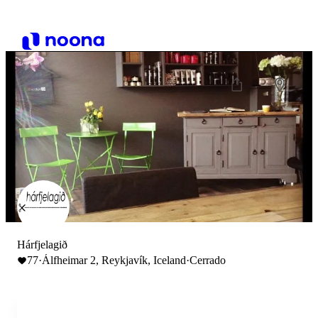
Hárfjelagið
77
·
Álfheimar 2, Reykjavík, Iceland
·
Cerrado