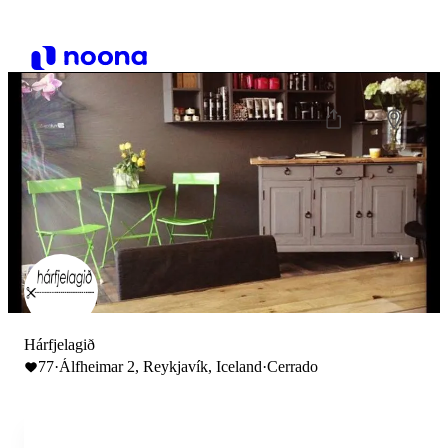
Hárfjelagið
77
·
Álfheimar 2, Reykjavík, Iceland
·
Cerrado