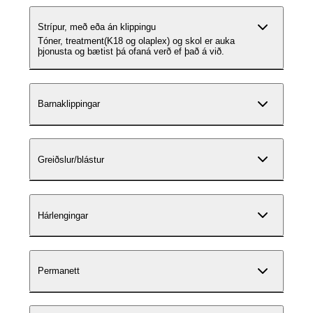
Strípur, með eða án klippingu
Tóner, treatment(K18 og olaplex) og skol er auka
þjonusta og bætist þá ofaná verð ef það á við.
Barnaklippingar
Greiðslur/blástur
Hárlengingar
Permanett