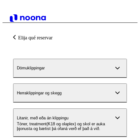
Elija qué reservar
Dömuklippingar
Herraklippingar og skegg
Litanir, með eða án klippingu
Tóner, treatment(K18 og olaplex) og skol er auka
þjonusta og bætist þá ofaná verð ef það á við.