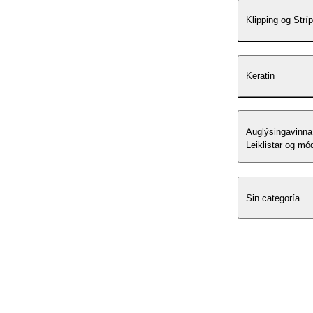
Klipping og Stríp
Keratin
Auglýsingavinna
Leiklistar og mód
Sin categoría