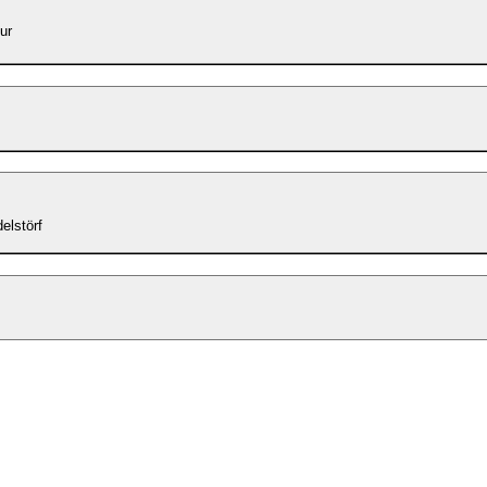
ur
elstörf