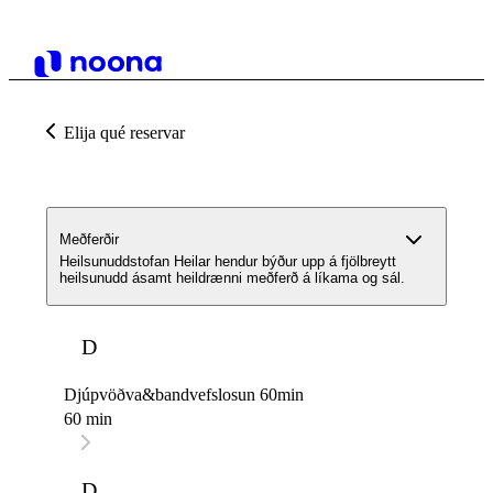
Elija qué reservar
Meðferðir
Heilsunuddstofan Heilar hendur býður upp á fjölbreytt
heilsunudd ásamt heildrænni meðferð á líkama og sál.
D
Djúpvöðva&bandvefslosun 60min
60 min
D