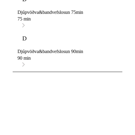
Djúpvöðva&bandvefslosun 75min
75 min
D
Djúpvöðva&bandvefslosun 90min
90 min