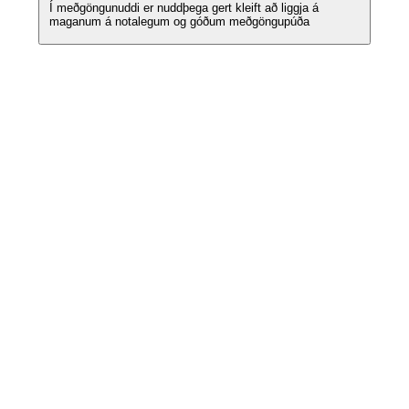
Í meðgöngunuddi er nuddþega gert kleift að liggja á
maganum á notalegum og góðum meðgöngupúða